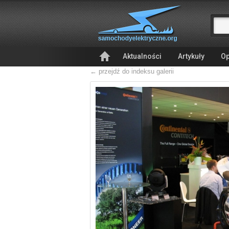
Aktualności
Artykuły
Op
← przejdź do indeksu galerii