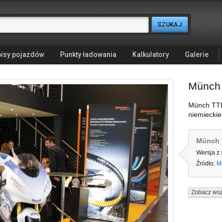
isy pojazdów
Punkty ładowania
Kalkulatory
Galerie
Münch
Münch TTE
niemiecki
Münch 
Wersja z
Źródło:
M
Zobacz wsz