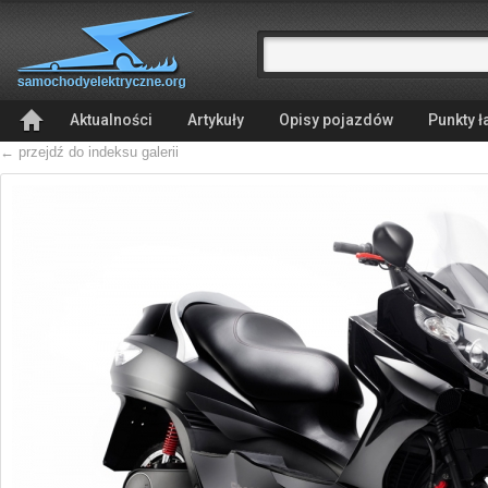
Aktualności
Artykuły
Opisy pojazdów
Punkty 
← przejdź do indeksu galerii