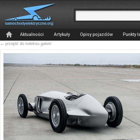
Aktualności
Artykuły
Opisy pojazdów
Punkty 
← przejdź do indeksu galerii