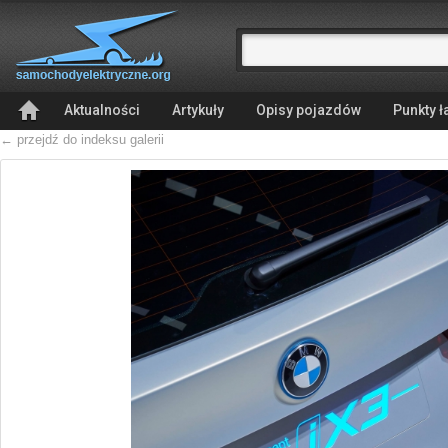
Aktualności
Artykuły
Opisy pojazdów
Punkty 
← przejdź do indeksu galerii