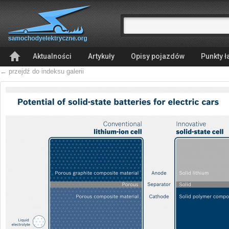
Aktualności
Artykuły
Opisy pojazdów
Punkty 
← przejdź do indeksu galerii