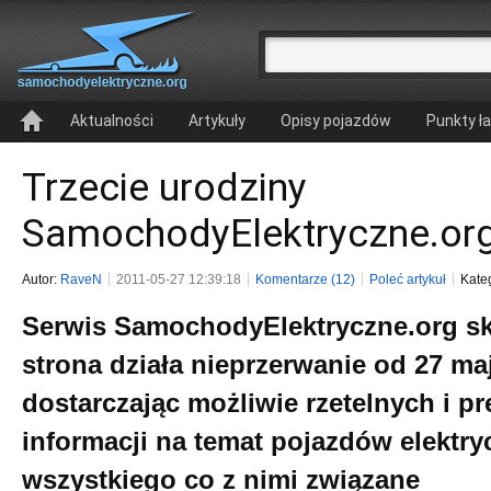
Aktualności
Artykuły
Opisy pojazdów
Punkty ł
Trzecie urodziny
SamochodyElektryczne.or
Autor:
RaveN
2011-05-27 12:39:18
Komentarze (12)
Poleć artykuł
Kate
Serwis SamochodyElektryczne.org sko
strona działa nieprzerwanie od 27 maj
dostarczając możliwie rzetelnych i p
informacji na temat pojazdów elektry
wszystkiego co z nimi związane