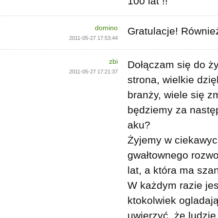
100 lat !!
domino
Gratulacje! Równie
2011-05-27 17:53:44
zbi
Dołączam się do ży
2011-05-27 17:21:37
strona, wielkie dzi
branży, wiele się z
będziemy za nastę
aku?
Żyjemy w ciekawyc
gwałtownego rozwoj
lat, a która ma sz
W każdym razie jest
ktokolwiek ogladają
uwierzyć, że ludzi