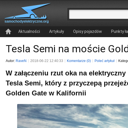
Aktualności
Artykuły
Opisy pojazdów
Punkty ł
Tesla Semi na moście Gol
Autor:
RaveN
2018-06-22 12:40:33
Komentarze (0)
Poleć artykuł
Kateg
W załączeniu rzut oka na elektryczny
Tesla Semi, który z przyczepą przeje
Golden Gate w Kalifornii