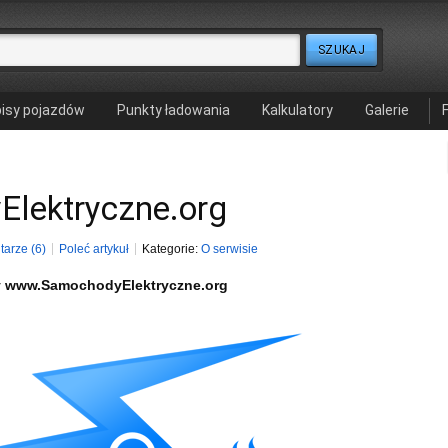
isy pojazdów
Punkty ładowania
Kalkulatory
Galerie
lektryczne.org
arze (6)
Poleć artykuł
Kategorie:
O serwisie
ny www.SamochodyElektryczne.org