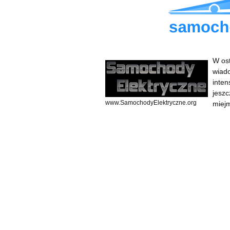
W ost
wiado
inten
jeszc
www.SamochodyElektryczne.org
miejm