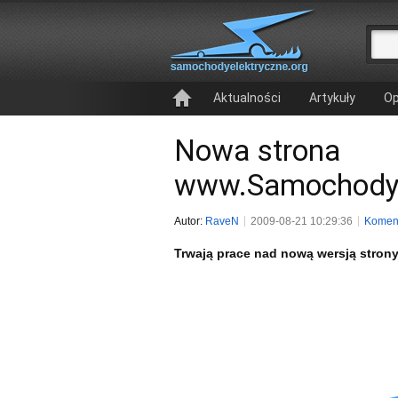
Aktualności
Artykuły
Op
Nowa strona
www.SamochodyE
Autor:
RaveN
2009-08-21 10:29:36
Koment
Trwają prace nad nową wersją stro