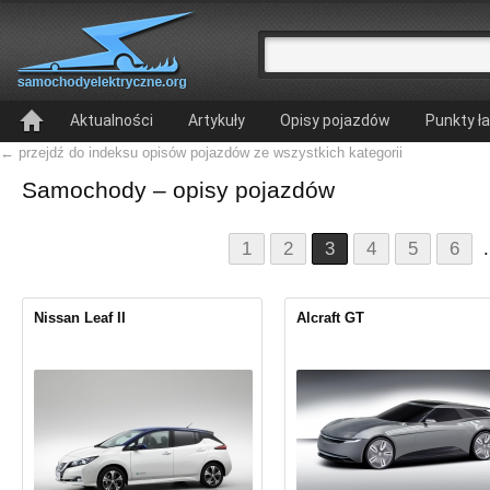
Aktualności
Artykuły
Opisy pojazdów
Punkty ł
← przejdź do indeksu opisów pojazdów ze wszystkich kategorii
Samochody – opisy pojazdów
1
2
3
4
5
6
.
Nissan Leaf II
Alcraft GT