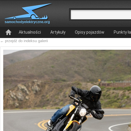
Aktualności
Artykuły
Opisy pojazdów
Punkty ł
← przejdź do indeksu galerii