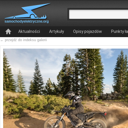
Aktualności
Artykuły
Opisy pojazdów
Punkty ł
← przejdź do indeksu galerii