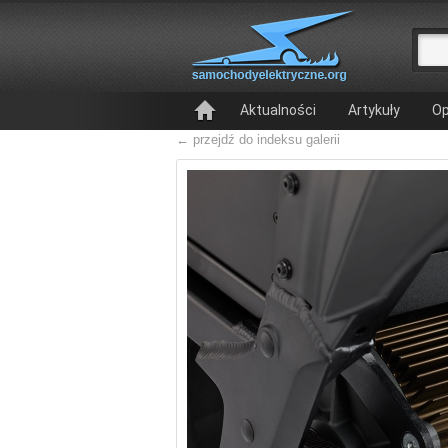
Aktualności
Artykuły
Op
← przejdź do indeksu galerii