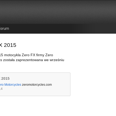
Forum
X 2015
15 motocykla Zero FX firmy Zero
es została zaprezentowana we wrześniu
 2015
ero Motorcycles
zeromotorcycles.com
14