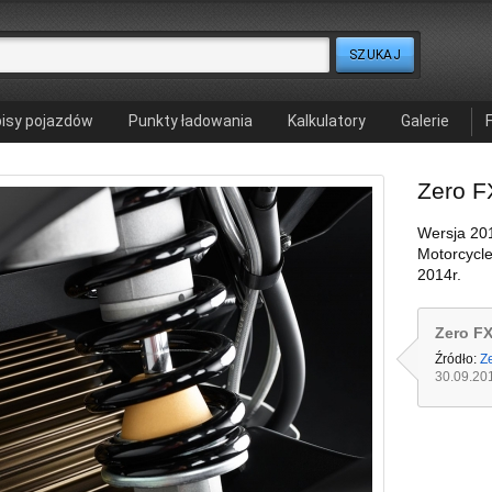
isy pojazdów
Punkty ładowania
Kalkulatory
Galerie
Zero F
Wersja 20
Motorcycl
2014r.
Zero FX
Źródło:
Z
30.09.20