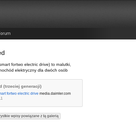
Forum
ed
mart fortwo electric drive) to malutki,
mochód elektryczny dla dwóch osób
d (trzeciej generacji)
art fortwo electric drive
media.daimler.com
11
ystkie wpisy powiązane z tą galerią