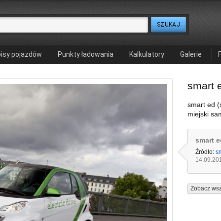
isy pojazdów
Punkty ładowania
Kalkulatory
Galerie
smart 
smart ed (s
miejski sa
smart e
Źródło:
sm
14.09.20
Zobacz wsz