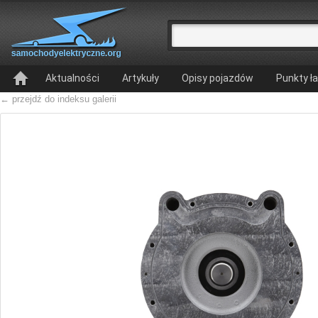
Aktualności
Artykuły
Opisy pojazdów
Punkty ł
← przejdź do indeksu galerii