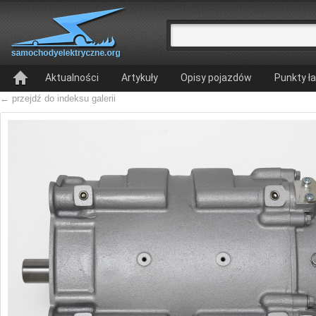
Aktualności
Artykuły
Opisy pojazdów
Punkty ł
← przejdź do indeksu galerii