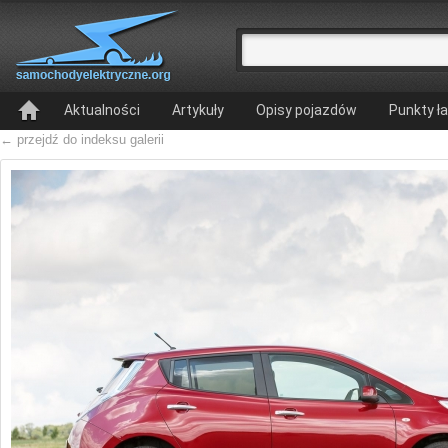
Aktualności
Artykuły
Opisy pojazdów
Punkty ł
← przejdź do indeksu galerii