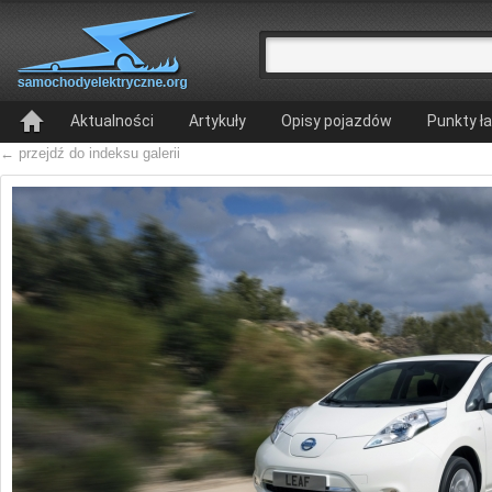
Aktualności
Artykuły
Opisy pojazdów
Punkty ł
← przejdź do indeksu galerii