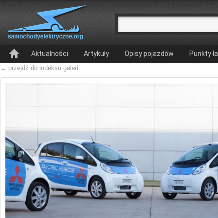
Aktualności
Artykuły
Opisy pojazdów
Punkty ł
← przejdź do indeksu galerii