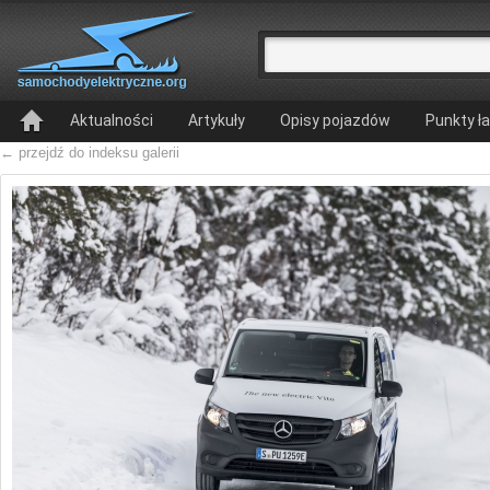
Aktualności
Artykuły
Opisy pojazdów
Punkty ł
← przejdź do indeksu galerii