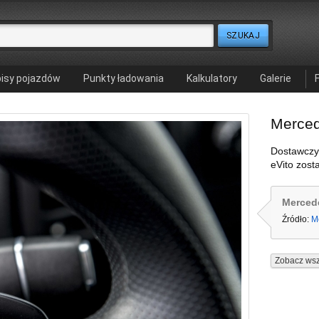
isy pojazdów
Punkty ładowania
Kalkulatory
Galerie
Merced
Dostawczy
eVito zost
Merced
Źródło:
M
Zobacz wsz