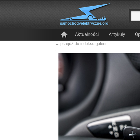
Aktualności
Artykuły
Op
← przejdź do indeksu galerii