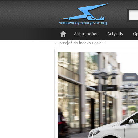
Aktualności
Artykuły
Op
← przejdź do indeksu galerii