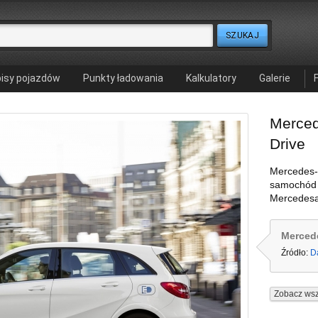
isy pojazdów
Punkty ładowania
Kalkulatory
Galerie
Merced
Drive
Mercedes-B
samochód 
Mercedesa
Mercede
Źródło:
D
Zobacz wsz