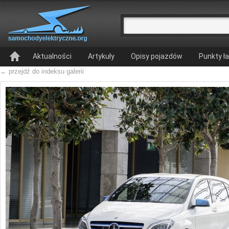
Aktualności
Artykuły
Opisy pojazdów
Punkty ł
← przejdź do indeksu galerii