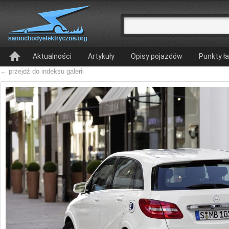
Aktualności
Artykuły
Opisy pojazdów
Punkty ł
← przejdź do indeksu galerii