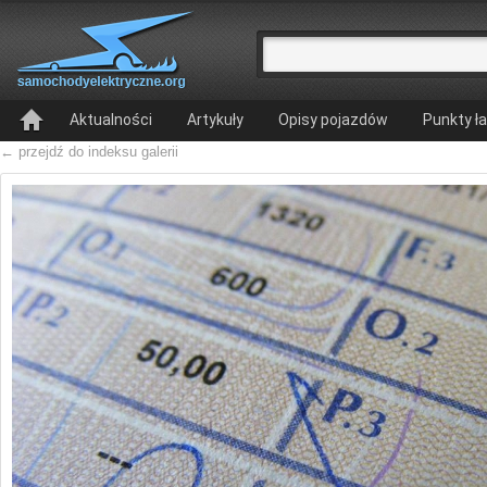
Aktualności
Artykuły
Opisy pojazdów
Punkty ł
← przejdź do indeksu galerii