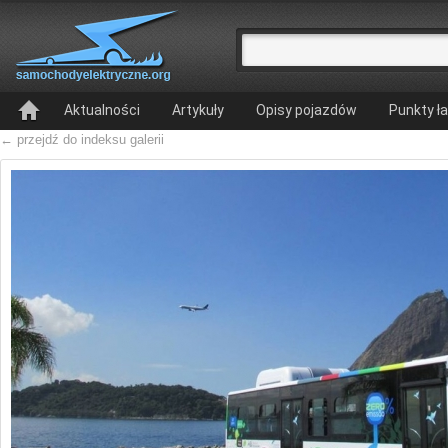
Aktualności
Artykuły
Opisy pojazdów
Punkty ł
← przejdź do indeksu galerii