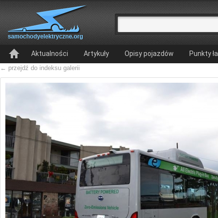
Aktualności
Artykuły
Opisy pojazdów
Punkty ł
← przejdź do indeksu galerii