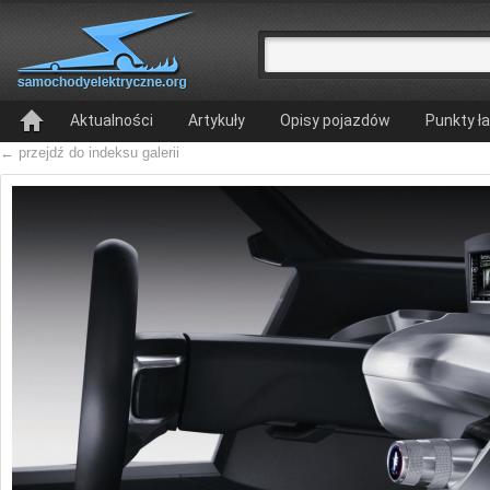
Aktualności
Artykuły
Opisy pojazdów
Punkty ł
← przejdź do indeksu galerii