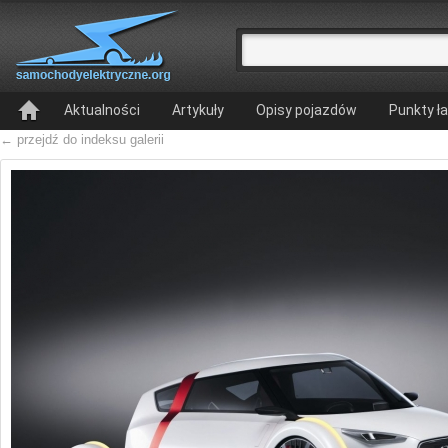
Aktualności
Artykuły
Opisy pojazdów
Punkty ł
← przejdź do indeksu galerii