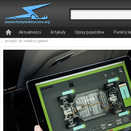
Aktualności
Artykuły
Opisy pojazdów
Punkty ł
← przejdź do indeksu galerii