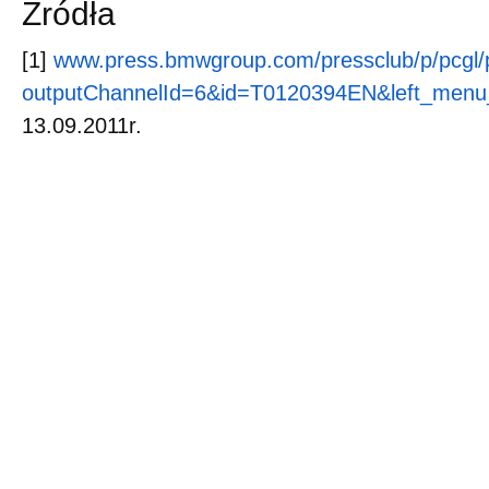
Źródła
[1]
www.press.bmwgroup.com/pressclub/p/pcgl/p
outputChannelId=6&id=T0120394EN&left_men
13.09.2011r.