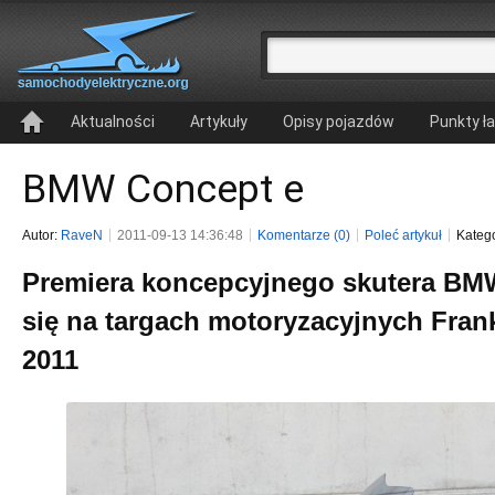
Aktualności
Artykuły
Opisy pojazdów
Punkty ł
BMW Concept e
Autor:
RaveN
2011-09-13 14:36:48
Komentarze (0)
Poleć artykuł
Kateg
Premiera koncepcyjnego skutera BM
się na targach motoryzacyjnych Fran
2011