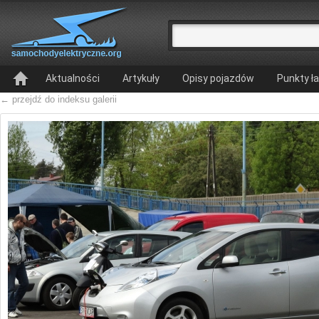
Aktualności
Artykuły
Opisy pojazdów
Punkty ł
← przejdź do indeksu galerii