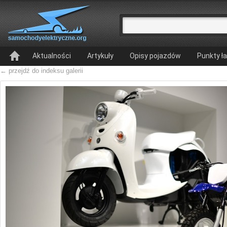
Aktualności
Artykuły
Opisy pojazdów
Punkty ł
← przejdź do indeksu galerii