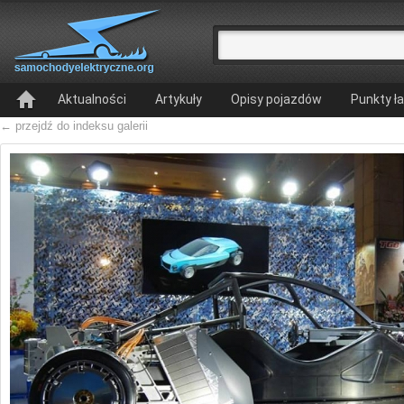
Aktualności
Artykuły
Opisy pojazdów
Punkty ł
← przejdź do indeksu galerii