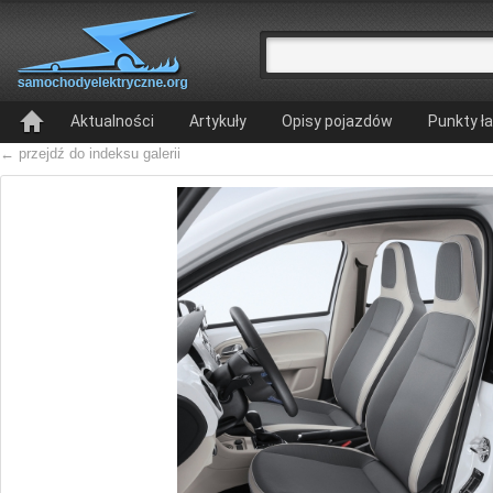
Aktualności
Artykuły
Opisy pojazdów
Punkty ł
← przejdź do indeksu galerii