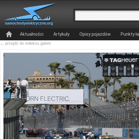
Aktualności
Artykuły
Opisy pojazdów
Punkty ł
← przejdź do indeksu galerii