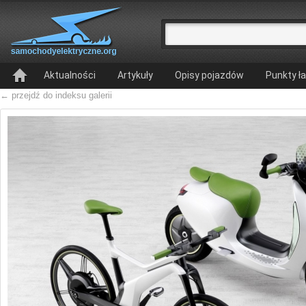
Aktualności
Artykuły
Opisy pojazdów
Punkty ł
← przejdź do indeksu galerii