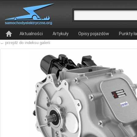
Aktualności
Artykuły
Opisy pojazdów
Punkty ł
← przejdź do indeksu galerii