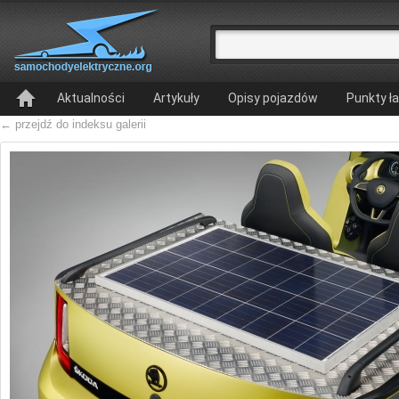
Aktualności
Artykuły
Opisy pojazdów
Punkty ł
← przejdź do indeksu galerii