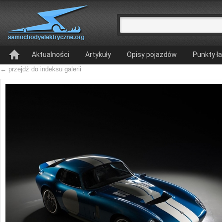
Aktualności
Artykuły
Opisy pojazdów
Punkty ł
← przejdź do indeksu galerii