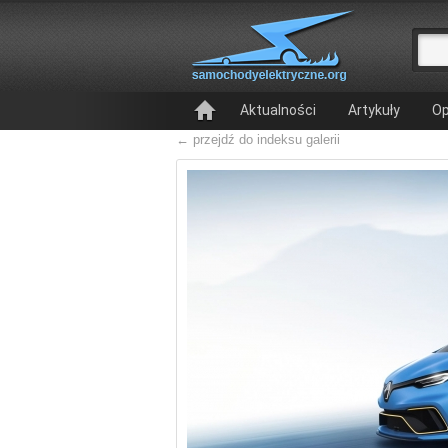
Aktualności
Artykuły
Op
← przejdź do indeksu galerii