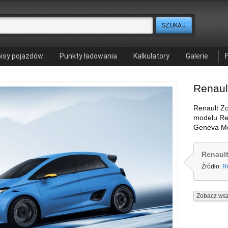
isy pojazdów
Punkty ładowania
Kalkulatory
Galerie
Renaul
Renault Zo
modelu Re
Geneva Mo
Renault
Źródło:
R
Zobacz wsz