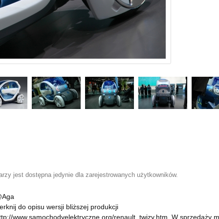
zy jest dostępna jedynie dla zarejestrowanych użytkowników.
Aga
erknij do opisu wersji bliższej produkcji
ttp://www.samochodyelektryczne.org/renault_twizy.htm
. W sprzedaży m