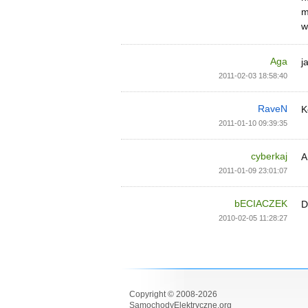
m
w
Aga
j
2011-02-03 18:58:40
RaveN
K
2011-01-10 09:39:35
cyberkaj
A
2011-01-09 23:01:07
bECIACZEK
D
2010-02-05 11:28:27
Copyright © 2008-2026
SamochodyElektryczne.org