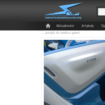
Aktualności
Artykuły
Op
← przejdź do indeksu galerii