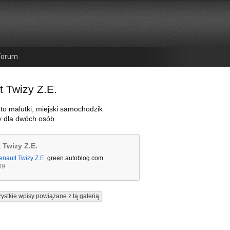
Forum
t Twizy Z.E.
 to malutki, miejski samochodzik
y dla dwóch osób
 Twizy Z.E.
enault Twizy Z.E.
green.autoblog.com
09
ystkie wpisy powiązane z tą galerią