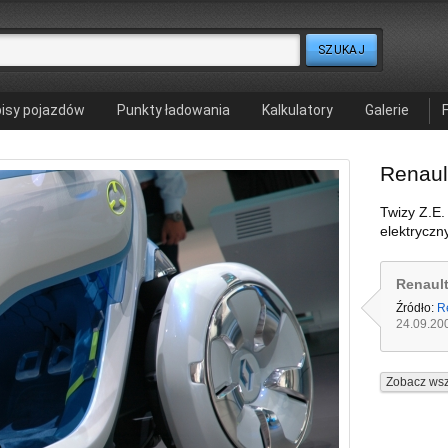
isy pojazdów
Punkty ładowania
Kalkulatory
Galerie
Renaul
Twizy Z.E.
elektryczn
Renault
Źródło:
R
24.09.20
Zobacz wsz