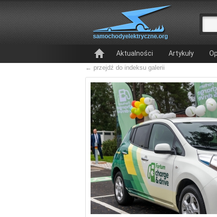
Aktualności
Artykuły
Op
← przejdź do indeksu galerii