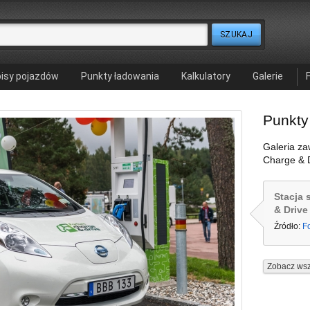
isy pojazdów
Punkty ładowania
Kalkulatory
Galerie
Punkty
Galeria za
Charge & D
Stacja 
& Drive
Źródło:
F
Zobacz wsz