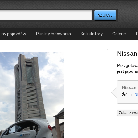
isy pojazdów
Punkty ładowania
Kalkulatory
Galerie
Nissan
Przygotow
jest japoń
Nissan
Źródło:
N
Zobacz wsz