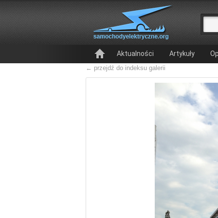
Aktualności
Artykuły
Op
← przejdź do indeksu galerii