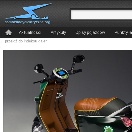
Aktualności
Artykuły
Opisy pojazdów
Punkty ł
← przejdź do indeksu galerii