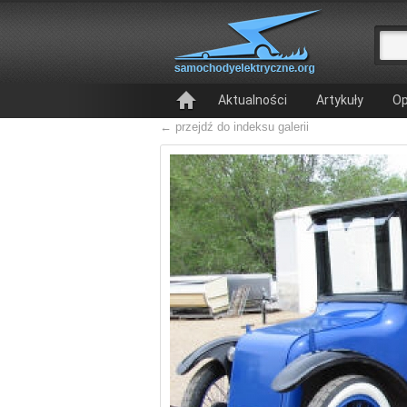
Aktualności
Artykuły
Op
← przejdź do indeksu galerii