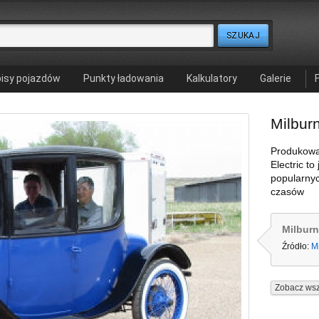
isy pojazdów
Punkty ładowania
Kalkulatory
Galerie
Milburn
Produkowa
Electric to
popularny
czasów
Milburn
Źródło:
M
Zobacz wsz