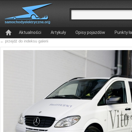
Aktualności
Artykuły
Opisy pojazdów
Punkty ł
← przejdź do indeksu galerii