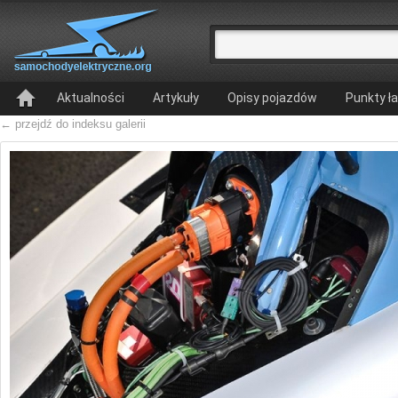
Aktualności
Artykuły
Opisy pojazdów
Punkty ł
← przejdź do indeksu galerii