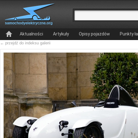
Aktualności
Artykuły
Opisy pojazdów
Punkty ł
← przejdź do indeksu galerii