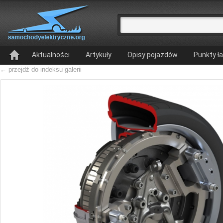
Aktualności
Artykuły
Opisy pojazdów
Punkty ł
← przejdź do indeksu galerii