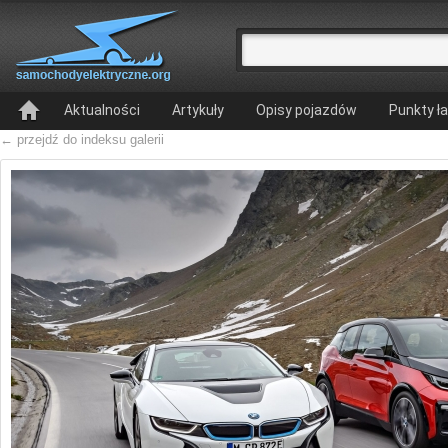
Aktualności
Artykuły
Opisy pojazdów
Punkty ł
← przejdź do indeksu galerii